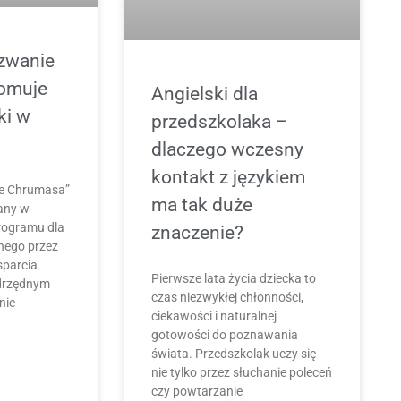
zwanie
omuje
Angielski dla
ki w
przedszkolaka –
dlaczego wczesny
kontakt z językiem
e Chrumasa”
ma tak duże
wany w
rogramu dla
znaczenie?
nego przez
sparcia
Pierwsze lata życia dziecka to
adrzędnym
czas niezwykłej chłonności,
nie
ciekawości i naturalnej
gotowości do poznawania
świata. Przedszkolak uczy się
nie tylko przez słuchanie poleceń
czy powtarzanie