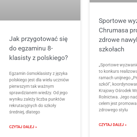
Sportowe wy
Chrumasa pr
Jak przygotować się
zdrowe nawy
do egzaminu 8-
szkołach
klasisty z polskiego?
„Sportowe wyzwani
to konkurs realizo
Egzamin ósmoklasisty z języka
ramach unijnego „P
polskiego jest dla wielu uczniów
szkół”, koordynowa
pierwszym tak ważnym
Krajowy Ośrodek W
sprawdzianem wiedzy. Od jego
Rolnictwa. Jego n
wyniku zależy liczba punktów
celem jest promowa
rekrutacyjnych do szkoły
zdrowego stylu
średniej, dlatego
CZYTAJ DALEJ »
CZYTAJ DALEJ »