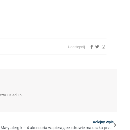
Udostępnij
sztaTIK.edu.pl
Kolejny Wpis
Mały alergik – 4 akcesoria wspierające zdrowie maluszka przy alergii