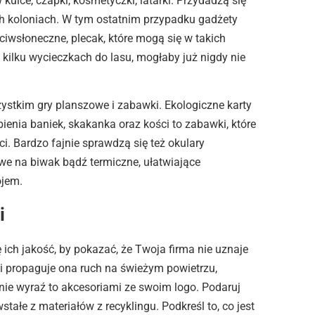
 kulce, czapki, kosmetyczki, latarki. Przydadzą się
ch koloniach. W tym ostatnim przypadku gadżety
ciwsłoneczne, plecak, które mogą się w takich
kilku wycieczkach do lasu, mogłaby już nigdy nie
stkim gry planszowe i zabawki. Ekologiczne karty
bienia baniek, skakanka oraz kości to zabawki, które
. Bardzo fajnie sprawdzą się też okulary
owe na biwak bądź termiczne, ułatwiające
ojem.
i
ch jakość, by pokazać, że Twoja firma nie uznaje
li propaguje ona ruch na świeżym powietrzu,
znie wyraź to akcesoriami ze swoim logo. Podaruj
tałe z materiałów z recyklingu. Podkreśl to, co jest