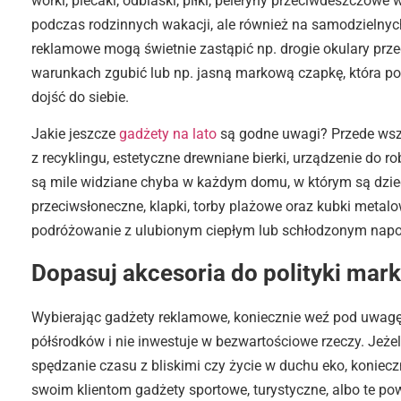
worki, plecaki, odblaski, piłki, peleryny przeciwdeszczowe w
podczas rodzinnych wakacji, ale również na samodzielny
reklamowe mogą świetnie zastąpić np. drogie okulary prze
warunkach zgubić lub np. jasną markową czapkę, która po 
dojść do siebie.
Jakie jeszcze
gadżety na lato
są godne uwagi? Przede wszy
z recyklingu, estetyczne drewniane bierki, urządzenie do ro
są mile widziane chyba w każdym domu, w którym są dzieci
przeciwsłoneczne, klapki, torby plażowe oraz kubki metal
podróżowanie z ulubionym ciepłym lub schłodzonym nap
Dopasuj akcesoria do polityki mark
Wybierając gadżety reklamowe, koniecznie weź pod uwagę i
półśrodków i nie inwestuje w bezwartościowe rzeczy. Jeże
spędzanie czasu z bliskimi czy życie w duchu eko, koniec
swoim klientom gadżety sportowe, turystyczne, albo te pows