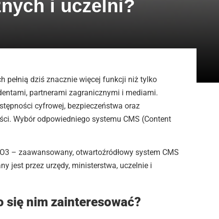
znych i uczelni?
h pełnią dziś znacznie więcej funkcji niż tylko
dentami, partnerami zagranicznymi i mediami.
 dostępności cyfrowej, bezpieczeństwa oraz
ści. Wybór odpowiedniego systemu CMS (Content
YPO3 – zaawansowany, otwartoźródłowy system CMS
y jest przez urzędy, ministerstwa, uczelnie i
o się nim zainteresować?