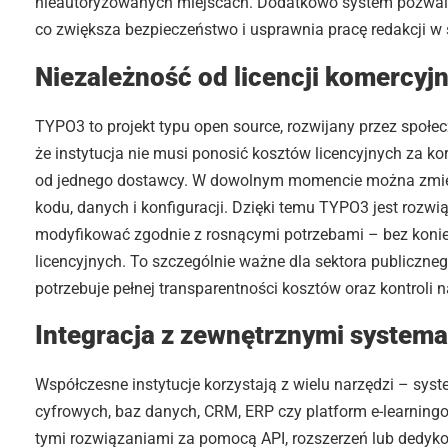
nieautoryzowanych miejscach. Dodatkowo system pozwala n
co zwiększa bezpieczeństwo i usprawnia pracę redakcji w
Niezależność od licencji komercyjn
TYPO3 to projekt typu open source, rozwijany przez społe
że instytucja nie musi ponosić kosztów licencyjnych za ko
od jednego dostawcy. W dowolnym momencie można zmien
kodu, danych i konfiguracji. Dzięki temu TYPO3 jest rozw
modyfikować zgodnie z rosnącymi potrzebami – bez koni
licencyjnych. To szczególnie ważne dla sektora publicznego
potrzebuje pełnej transparentności kosztów oraz kontroli n
Integracja z zewnętrznymi systema
Współczesne instytucje korzystają z wielu narzędzi – syst
cyfrowych, baz danych, CRM, ERP czy platform e-learni
tymi rozwiązaniami za pomocą API, rozszerzeń lub dedyk