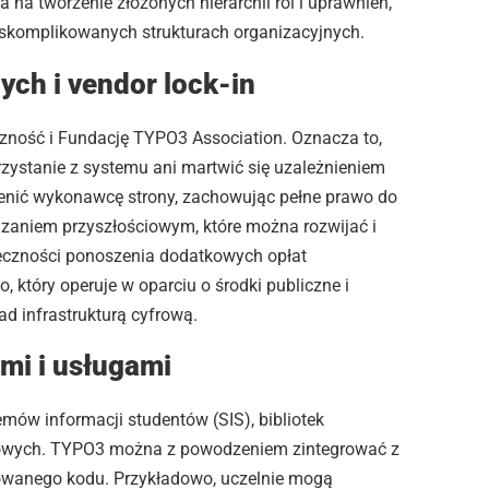
a tworzenie złożonych hierarchii ról i uprawnień,
 skomplikowanych strukturach organizacyjnych.
ych i vendor lock-in
czność i Fundację TYPO3 Association. Oznacza to,
rzystanie z systemu ani martwić się uzależnieniem
ić wykonawcę strony, zachowując pełne prawo do
iązaniem przyszłościowym, które można rozwijać i
eczności ponoszenia dodatkowych opłat
, który operuje w oparciu o środki publiczne i
ad infrastrukturą cyfrową.
mi i usługami
emów informacji studentów (SIS), bibliotek
ngowych. TYPO3 można z powodzeniem zintegrować z
owanego kodu. Przykładowo, uczelnie mogą