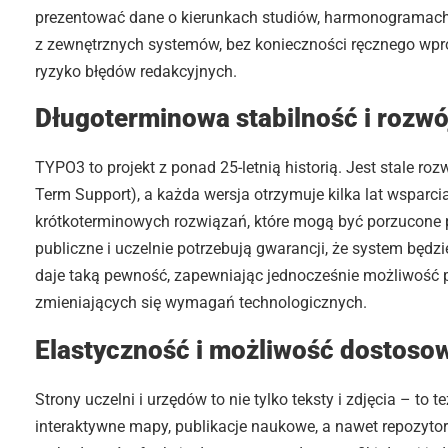
prezentować dane o kierunkach studiów, harmonogramach
z zewnętrznych systemów, bez konieczności ręcznego wpro
ryzyko błędów redakcyjnych.
Długoterminowa stabilność i rozwó
TYPO3 to projekt z ponad 25-letnią historią. Jest stale 
Term Support), a każda wersja otrzymuje kilka lat wsparc
krótkoterminowych rozwiązań, które mogą być porzucone p
publiczne i uczelnie potrzebują gwarancji, że system będzie
daje taką pewność, zapewniając jednocześnie możliwość pł
zmieniających się wymagań technologicznych.
Elastyczność i możliwość dostoso
Strony uczelni i urzędów to nie tylko teksty i zdjęcia – to 
interaktywne mapy, publikacje naukowe, a nawet repozyt