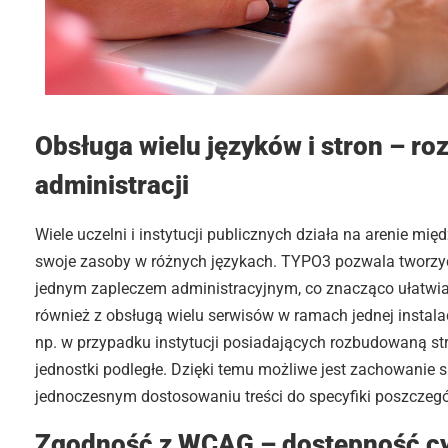
Obsługa wielu języków i stron – roz
administracji
Wiele uczelni i instytucji publicznych działa na arenie mi
swoje zasoby w różnych językach. TYPO3 pozwala tworzyć
jednym zapleczem administracyjnym, co znacząco ułatwia 
również z obsługą wielu serwisów w ramach jednej instalac
np. w przypadku instytucji posiadających rozbudowaną str
jednostki podległe. Dzięki temu możliwe jest zachowanie sp
jednoczesnym dostosowaniu treści do specyfiki poszczegó
Zgodność z WCAG – dostępność cy