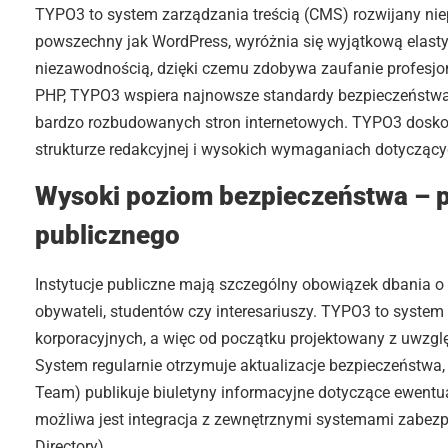
TYPO3 to system zarządzania treścią (CMS) rozwijany niep
powszechny jak WordPress, wyróżnia się wyjątkową elas
niezawodnością, dzięki czemu zdobywa zaufanie profesjonal
PHP, TYPO3 wspiera najnowsze standardy bezpieczeństwa i
bardzo rozbudowanych stron internetowych. TYPO3 dosko
strukturze redakcyjnej i wysokich wymaganiach dotyczący
Wysoki poziom bezpieczeństwa – pr
publicznego
Instytucje publiczne mają szczególny obowiązek dbania 
obywateli, studentów czy interesariuszy. TYPO3 to syste
korporacyjnych, a więc od początku projektowany z uwzg
System regularnie otrzymuje aktualizacje bezpieczeństwa
Team) publikuje biuletyny informacyjne dotyczące ewentu
możliwa jest integracja z zewnętrznymi systemami zabezpi
Directory).