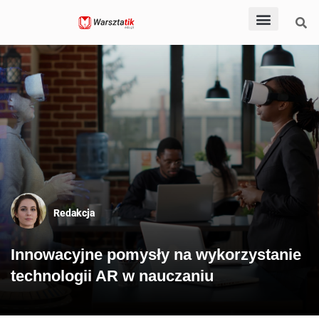
Dla nauczycieli
Dla rodziców
Dla uczniów
Pomoce dydaktyczn
Po godzinach
Redakcja
Innowacyjne pomysły na wykorzystanie
technologii AR w nauczaniu