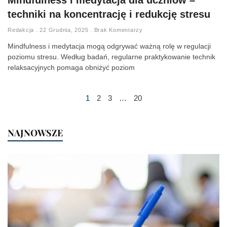
Mindfulness i medytacja dla uczniów –
techniki na koncentrację i redukcję stresu
Redakcja
22 Grudnia, 2025
Brak Komentarzy
Mindfulness i medytacja mogą odgrywać ważną rolę w regulacji
poziomu stresu. Według badań, regularne praktykowanie technik
relaksacyjnych pomaga obniżyć poziom
1
2
3
…
20
NAJNOWSZE