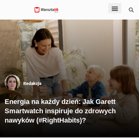
Dla nauczycieli
Dla rodziców
Dla uczniów
Pomoce dydaktyczn
Po godzinach
Redakcja
Energia na każdy dzień: Jak Garett
Smartwatch inspiruje do zdrowych
nawyków (#RightHabits)?