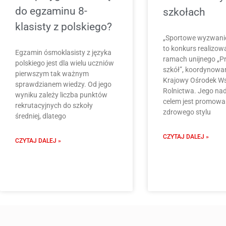
do egzaminu 8-
szkołach
klasisty z polskiego?
„Sportowe wyzwani
to konkurs realizo
Egzamin ósmoklasisty z języka
ramach unijnego „P
polskiego jest dla wielu uczniów
szkół”, koordynowa
pierwszym tak ważnym
Krajowy Ośrodek W
sprawdzianem wiedzy. Od jego
Rolnictwa. Jego n
wyniku zależy liczba punktów
celem jest promowa
rekrutacyjnych do szkoły
zdrowego stylu
średniej, dlatego
CZYTAJ DALEJ »
CZYTAJ DALEJ »