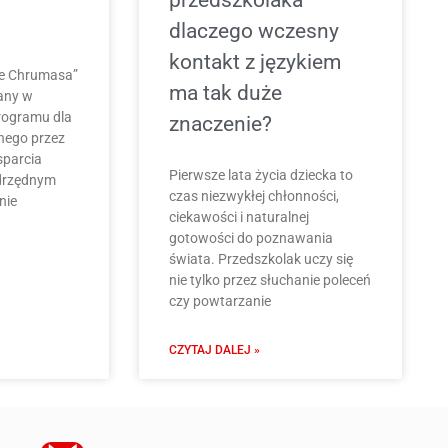
przedszkolaka –
dlaczego wczesny
kontakt z językiem
e Chrumasa”
ma tak duże
wany w
rogramu dla
znaczenie?
nego przez
sparcia
Pierwsze lata życia dziecka to
adrzędnym
czas niezwykłej chłonności,
nie
ciekawości i naturalnej
gotowości do poznawania
świata. Przedszkolak uczy się
nie tylko przez słuchanie poleceń
czy powtarzanie
CZYTAJ DALEJ »