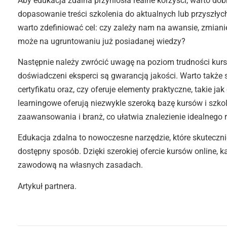
Aby edukacja zdalna przyniosła realne korzyści, warto do
dopasowanie treści szkolenia do aktualnych lub przyszły
warto zdefiniować cel: czy zależy nam na awansie, zmianie
może na ugruntowaniu już posiadanej wiedzy?
Następnie należy zwrócić uwagę na poziom trudności kur
doświadczeni eksperci są gwarancją jakości. Warto także 
certyfikatu oraz, czy oferuje elementy praktyczne, takie ja
learningowe oferują niezwykle szeroką bazę kursów i sz
zaawansowania i branż, co ułatwia znalezienie idealnego r
Edukacja zdalna to nowoczesne narzędzie, które skuteczn
dostępny sposób. Dzięki szerokiej ofercie kursów online,
zawodową na własnych zasadach.
Artykuł partnera.