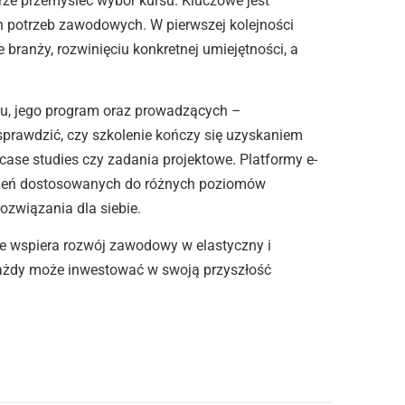
brze przemyśleć wybór kursu. Kluczowe jest
ch potrzeb zawodowych. W pierwszej kolejności
 branży, rozwinięciu konkretnej umiejętności, a
su, jego program oraz prowadzących –
sprawdzić, czy szkolenie kończy się uzyskaniem
k case studies czy zadania projektowe. Platformy e-
koleń dostosowanych do różnych poziomów
ozwiązania dla siebie.
ie wspiera rozwój zawodowy w elastyczny i
 każdy może inwestować w swoją przyszłość