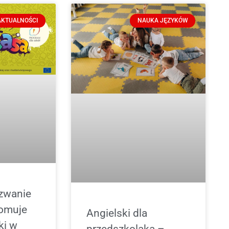
AKTUALNOŚCI
NAUKA JĘZYKÓW
zwanie
omuje
Angielski dla
ki w