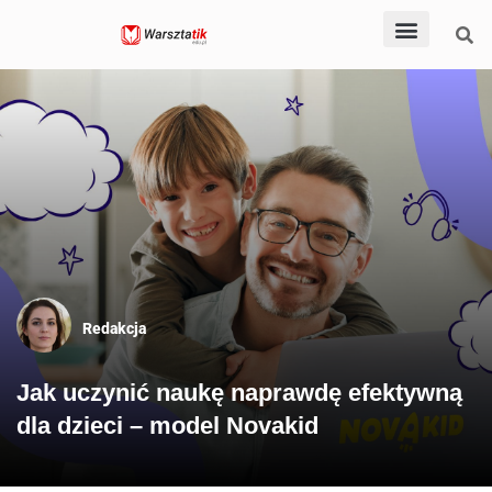
Dla nauczycieli
Dla rodziców
Dla uczniów
Pomoce dydaktyczn
Po godzinach
Redakcja
Jak uczynić naukę naprawdę efektywną
dla dzieci – model Novakid